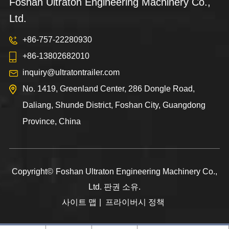
Foshan Ultraton Engineering Machinery Co.,
Ltd.
+86-757-22280930
+86-13802682010
inquiry@ultratontrailer.com
No. 1419, Greenland Center, 286 Dongle Road,
Daliang, Shunde District, Foshan City, Guangdong
Province, China
Copyright©
Foshan Ultraton Engineering Machinery Co.,
Ltd.
판권 소유.
사이트 맵
|
프라이버시 정책