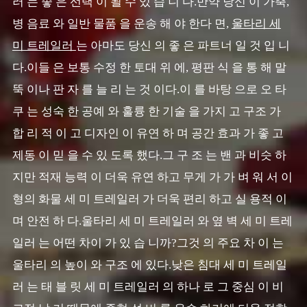
러 는 좋 은 선택 이 될 수 있 습 니 다.만약 당신 이 가축,
병 음료 와 일반 물품 을 운송 해 야 한다 면,
울타리 세
미 트레일러
는 아마도 당신 의 좋 은 파트너 일 것 입 니
다.이들 은 보통 수정 한 토대 위 에, 평판 식 을 통 해 말
뚝 이나 판 자 를 늘 리 는 것 이다.이 를 바탕 으로 오 타
쿠 는 성숙 한 공예 와 훌륭 한 기술 을 가지 고 구조 가
합 리 적 이 고 디자인 이 유연 하 며 공간 효과 가 좋 고
제동 이 믿 을 수 있 도록 했다.그 구 조 는 밴 과 비슷 하
지만 적재 능력 이 더욱 유연 하고 무게 가 가 벼 워 서 이
형의 화물 세 미 트레일러 가 더욱 편리 하고 실 용적 이
며 안전 하 다.울타리 세 미 트레일러 와 옆 벽 세 미 트레
일러 는 어떤 차이 가 있 습 니까?그것 의 주요 차 이 는
울타리 의 높이 와 구조 에 있다.낮은 침대 세 미 트레일
러 는 태 블 릿 세 미 트레일러 의 하나 로 그 중심 이 비