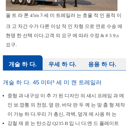
3
울 트 라 톤 45m
세 미 트레일러 는 효율 적 인 용적 이
크 고 차간 수가 다른 이상 적 인 차형 으로 연료 수송 에
현명 한 선택 이다.고객 의 요구 에 따라 수정 & # 3 9;s
요구.
개술 하 다.
우세 하 다.
응용 하 다.
개술 하 다. 45 미터³ 세 미 캔 트레일러
중형 과 내구성 이 추 가 된 디자인 의 섀시 프레임 과 메
인 보.깡통 의 천정, 옆 판, 바닥 판 두 께 는 맞 춤 형 제작
이 가능 하 다.우리 가 총신, 격벽, 덮개 에 사용 하 는
강철 재 료 는 탄소강 Q235 B 입 니 다.엔 드 플레이트