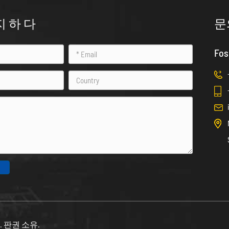
지 하 다
문
Fos
d.
판권 소유.