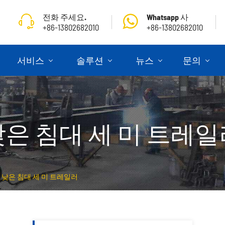
전화 주세요.
Whatsapp 사
+86-13802682010
+86-13802682010
서비스
솔루션
뉴스
문의
낮은 침대 세 미 트레일
낮은 침대 세 미 트레일러
골조 식 세 미 트레일러
세 미 트레일러