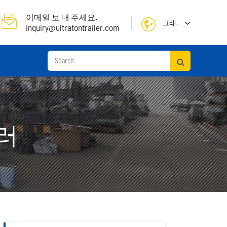
이메일 보 내 주세요.
그래.
inquiry@ultratontrailer.com
English
日本語
한국어
français
러
Deutsch
Español
русский
컨테이너 선 착 장 세 미 트레일러
Português