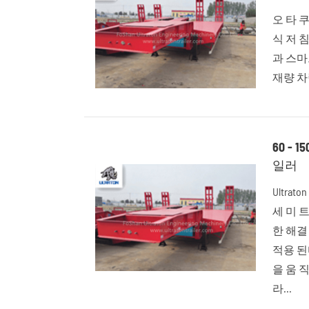
오 타 쿠
식 저 
과 스마
재량 차
60 - 
일러
Ultrat
세 미 
한 해결
적용 된
을 움 직
라...