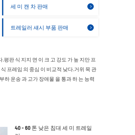
세 미 캔 차 판매
العربية
tiếng việt
트레일러 섀시 부품 판매
ไทย
강판 용수철
낮은 침대 세 미 트레일러
 시리즈
일러
45 미터³ 세 미 캔 트레일러
다.평판 식 지지 면 이 크 고 강도 가 높 지만 프
보 식 프레임 의 중심 이 비교적 낮다.거위 목 관
 부하 운송 과 고가 장애물 을 통과 하 는 능력
파손 되 기 쉬 운 부품
40 - 60 톤 낮은 침대 세 미 트레일