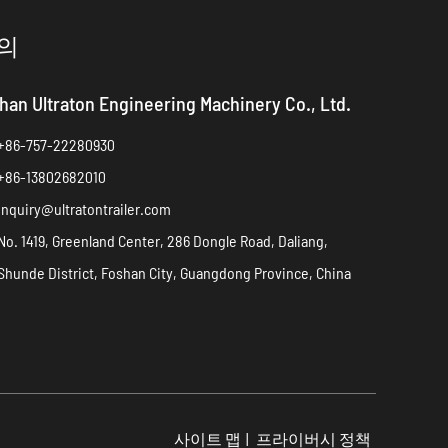
의
han Ultraton Engineering Machinery Co., Ltd.
+86-757-22280930
+86-13802682010
inquiry@ultratontrailer.com
No. 1419, Greenland Center, 286 Dongle Road, Daliang,
Shunde District, Foshan City, Guangdong Province, China
사이트 맵
|
프라이버시 정책