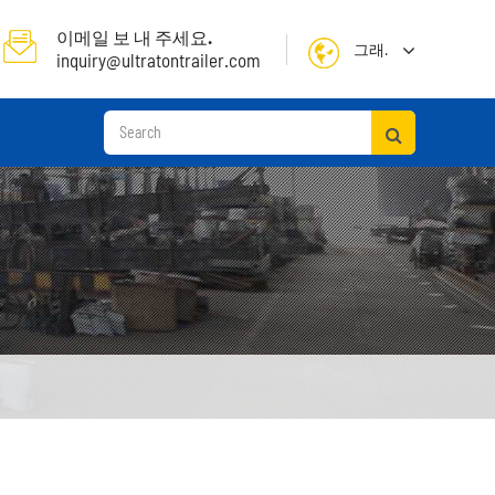
이메일 보 내 주세요.
그래.
inquiry@ultratontrailer.com
English
日本語
한국어
français
Deutsch
Español
русский
컨테이너 선 착 장 세 미 트레일러
Português