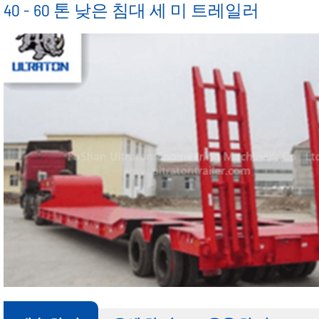
40 - 60 톤 낮은 침대 세 미 트레일러
울타리 세 미 트레일러
반 단 덤프트럭
정품 후 와 트레일러 부품 시리즈
20 미터³ 세 미 캔 트레일러
옆 벽 세 미 트레일러
세 미 트레일러
울 트 라 톤 트레일러 Patrs
40 미터³ 세 미 캔 트레
윤 연.
타이어 / 타이어