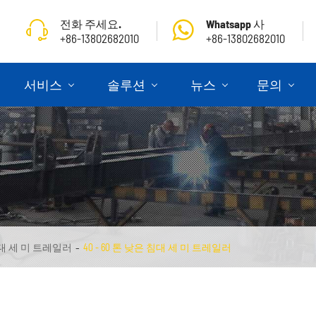
전화 주세요.
Whatsapp 사
+86-13802682010
+86-13802682010
서비스
솔루션
뉴스
문의
대 세 미 트레일러
40 - 60 톤 낮은 침대 세 미 트레일러
골조 식 세 미 트레일러
세 미 트레일러