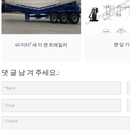
랜 딩 
40 미터³ 세 미 캔 트레일러
댓 글 남 겨 주세요.: