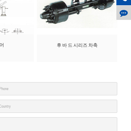
기어
후 바 드 시리즈 차축