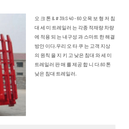
العربية
오 크 톤 & # 39;S 40 - 60 오목 보 형 저 침
tiếng việt
대 세 미 트레일러 는 각종 적재량 차량
에 적용 되 는 내구성 과 스마트 한 해결
ไทย
방안 이다.우리 오 타 쿠 는 고객 지상
강판 용수철
낮은 침대 세 미 트레일러
 시리즈
일러
45 미터³ 세 미 캔 트레일러
의 원칙 을 지 키 고 낮은 침대 와 세 미
트레일러 판 매 를 제공 합 니 다.60 톤
낮은 침대 트레일러.
파손 되 기 쉬 운 부품