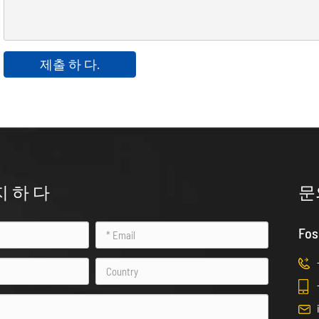
제출 하 다.
지 하 다
문
Fos