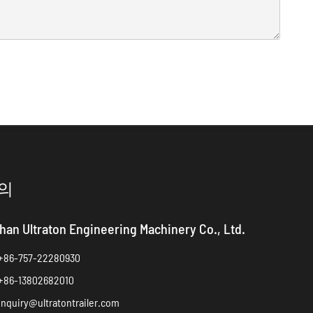
의
han Ultraton Engineering Machinery Co., Ltd.
+86-757-22280930
+86-13802682010
inquiry@ultratontrailer.com