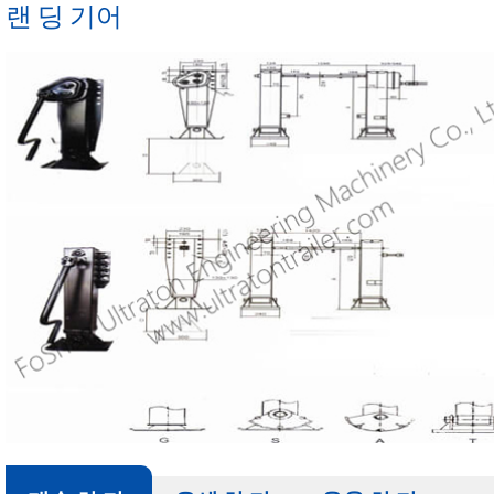
랜 딩 기어
울타리 세 미 트레일러
반 단 덤프트럭
정품 후 와 트레일러 부품 시리즈
20 미터³ 세 미 캔 트레일러
옆 벽 세 미 트레일러
세 미 트레일러
울 트 라 톤 트레일러 Patrs
40 미터³ 세 미 캔 트레
윤 연.
타이어 / 타이어