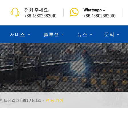
전화 주세요.
Whatsapp 사
+86-13802682010
+86-13802682010
서비스
솔루션
뉴스
문의
톤 트레일러 Patrs 시리즈
랜 딩 기어
골조 식 세 미 트레일러
세 미 트레일러