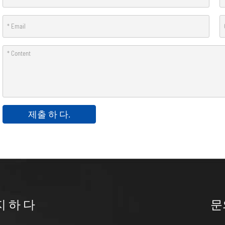
제출 하 다.
지 하 다
문