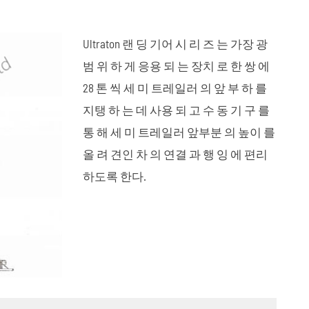
العربية
Ultraton 랜 딩 기어 시 리 즈 는 가장 광
tiếng việt
범 위 하 게 응용 되 는 장치 로 한 쌍 에
28 톤 씩 세 미 트레일러 의 앞 부 하 를
ไทย
지탱 하 는 데 사용 되 고 수 동 기 구 를
강판 용수철
낮은 침대 세 미 트레일러
 시리즈
일러
45 미터³ 세 미 캔 트레일러
통 해 세 미 트레일러 앞부분 의 높이 를
올 려 견인 차 의 연결 과 행 잉 에 편리
하도록 한다.
파손 되 기 쉬 운 부품