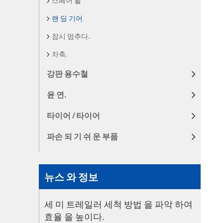
스페어 휠
랜 딩 기어
잠시 멈추다.
차축.
강판 용수철
윤 연.
타이어 / 타이어
파손 되 기 쉬 운 부품
뉴스 와 정보
세 미 트레일러 세척 방법 을 파악 하여
효율 을 높이다.