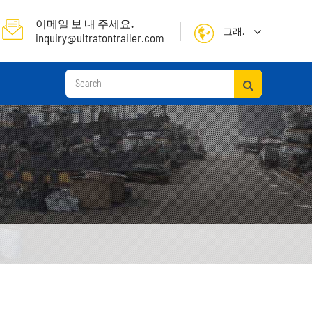
이메일 보 내 주세요.
그래.
inquiry@ultratontrailer.com
English
日本語
한국어
français
Deutsch
Español
русский
컨테이너 선 착 장 세 미 트레일러
Português