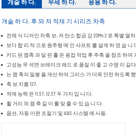
개술 하 다.
우세 하 다.
응용 하 다.
개술 하 다. 후 와 저 적재 기 시리즈 차축
전체 식 디자인 차축 보, 저 탄소 합금 강 20Mn 2 로 특별 열처
보다 합 리 적 으로 원추형 메 인 샤프트 를 설계 하 였 습 니 
카드 판 캠축 과 닻 핀 홀 은 용접 작업 후 주축 을 참조 하여 
고성능 무 석면 브레이크 패드 로 품질 이 좋 고 수명 이 길다
는 캠 축의 밀봉 을 개선 하여 그리스 가 더욱 안전 하도록 했
축 보 지름 127.
적재 능력 은 11.5T, 12.5T 두 가지 입 니 다.
휠 거리 와 캠 축 길 이 를 맞 출 수 있 습 니 다.
옵션, 자동 이완 조절기 및 ABS 시스템 에 사용.