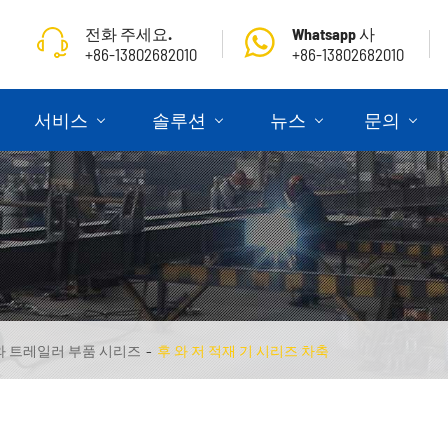
전화 주세요.
Whatsapp 사
+86-13802682010
+86-13802682010
서비스
솔루션
뉴스
문의
와 트레일러 부품 시리즈
후 와 저 적재 기 시리즈 차축
골조 식 세 미 트레일러
세 미 트레일러