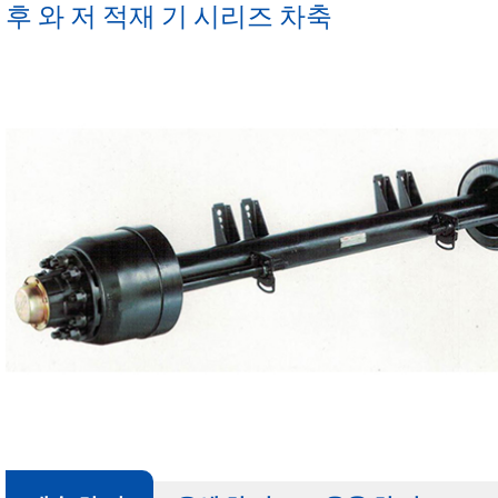
후 와 저 적재 기 시리즈 차축
울타리 세 미 트레일러
반 단 덤프트럭
정품 후 와 트레일러 부품 시리즈
20 미터³ 세 미 캔 트레일러
옆 벽 세 미 트레일러
세 미 트레일러
울 트 라 톤 트레일러 Patrs
40 미터³ 세 미 캔 트레
윤 연.
타이어 / 타이어