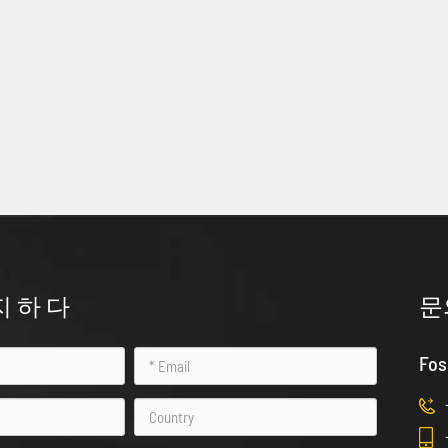
지 하 다
문
Fos