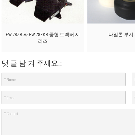
나일론 부시
FW 78ZB 와 FW 78ZKB 중형 트랙터 시
리즈
댓 글 남 겨 주세요.: