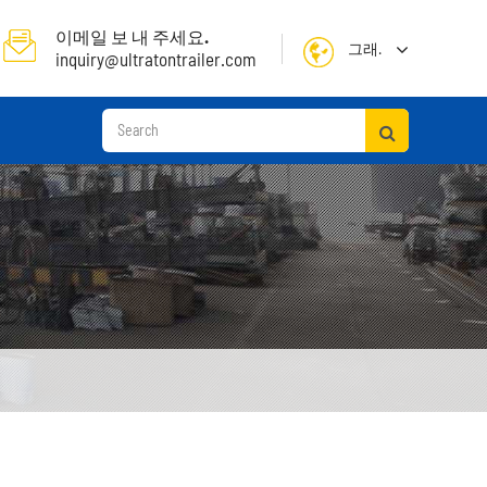
이메일 보 내 주세요.
그래.
inquiry@ultratontrailer.com
English
日本語
한국어
français
Deutsch
Español
русский
컨테이너 선 착 장 세 미 트레일러
Português