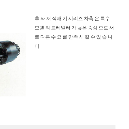
العربية
후 와 저 적재 기 시리즈 차축 은 특수
tiếng việt
모델 의 트레일러 가 낮은 중심 으로 서
로 다른 수 요 를 만족 시 킬 수 있 습 니
ไทย
다.
강판 용수철
낮은 침대 세 미 트레일러
 시리즈
일러
45 미터³ 세 미 캔 트레일러
파손 되 기 쉬 운 부품