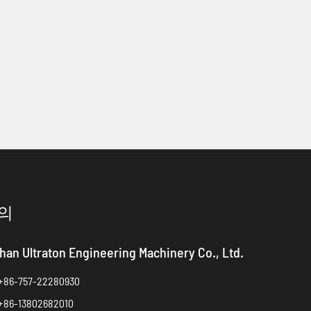
의
han Ultraton Engineering Machinery Co., Ltd.
+86-757-22280930
+86-13802682010